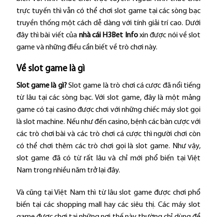
trực tuyến thì vẫn có thể chơi slot game tại các sòng bạc
truyền thống một cách dễ dàng với tính giải trí cao. Dưới
đây thì bài viết của
nhà cái
H3Bet Info
xin được nói về slot
game và những điều cần biết về trò chơi này.
Về slot game là gì
Slot game là gì?
Slot game là trò chơi cá cược đã nổi tiếng
từ lâu tại các sòng bạc. Với slot game, đây là một mảng
game có tại casino được chơi với những chiếc máy slot gọi
là slot machine. Nếu như đến casino, bệnh các bàn cược với
các trò chơi bài và các trò chơi cá cược thì người chơi còn
có thể chơi thêm các trò chơi gọi là slot game. Như vậy,
slot game đã có từ rất lâu và chỉ mới phổ biến tại Việt
Nam trong nhiều năm trở lại đây.
Và cũng tại Việt Nam thì từ lâu slot game được chơi phổ
biến tại các shopping mall hay các siêu thị. Các máy slot
game được chơi tại những nơi thế này thường chỉ dùng để