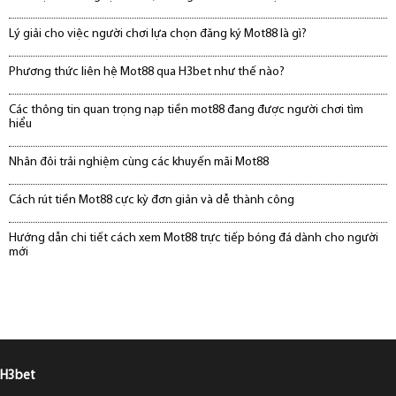
Lý giải cho việc người chơi lựa chọn đăng ký Mot88 là gì?
Phương thức liên hệ Mot88 qua H3bet như thế nào?
Các thông tin quan trọng nạp tiền mot88 đang được người chơi tìm
hiểu
Nhân đôi trải nghiệm cùng các khuyến mãi Mot88
Cách rút tiền Mot88 cực kỳ đơn giản và dễ thành công
Hướng dẫn chi tiết cách xem Mot88 trực tiếp bóng đá dành cho người
mới
H3bet