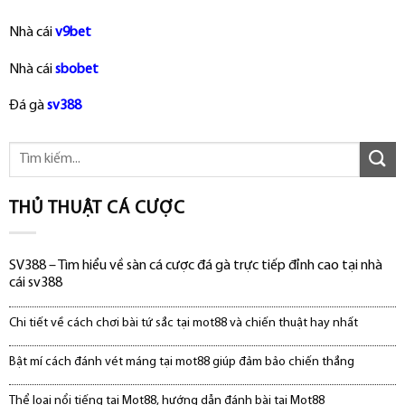
Nhà cái
v9bet
Nhà cái
sbobet
Đá gà
sv388
THỦ THUẬT CÁ CƯỢC
SV388 – Tìm hiểu về sàn cá cược đá gà trực tiếp đỉnh cao tại nhà
cái sv388
Chi tiết về cách chơi bài tứ sắc tại mot88 và chiến thuật hay nhất
Bật mí cách đánh vét máng tại mot88 giúp đảm bảo chiến thắng
Thể loại nổi tiếng tại Mot88, hướng dẫn đánh bài tại Mot88