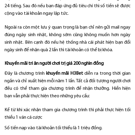
24 tiếng. Sau đó nếu bạn đáp ứng đủ tiêu chí thì số tiền sẽ được
cộng vào tài khoản ngay lập tức.
Ngoài ra còn một lưu ý quan trọng là bạn chỉ nên gửi mail ngay
đúng ngày sinh nhật, không sớm cũng không muốn hơn ngày
sinh nhật. Bên cạnh đó nếu hệ thống nhà cái phát hiện bạn đổi
ngày sinh để nhận quà 2 lần thì tài khoản có thể bị khóa.
Khuyến mãi tri ân người chơi trị giá 200 nghìn đồng
Đây là chương trình
khuyến mãi H3Bet
diễn ra trong thời gian
ngắn và chỉ xuất hiện mỗi năm 1 lần. Tất cả đối tượng người chơi
đều có thể tham gia chương trình để nhận thưởng. Hiển hiện
bạn vẫn phải thực hiện theo những yêu cầu:
Kể từ khi xác nhận tham gia chương trình thì phải thực hiện tối
thiểu 1 ván cá cược
Số tiền nạp vào tài khoản tối thiểu là 1 triệu đồng.