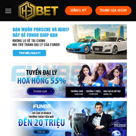
Skip
to
ĐĂNG KÝ
THAM GIA NGAY
content