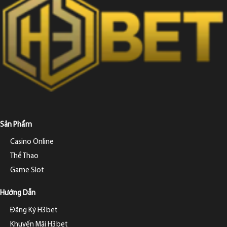
Sản Phẩm
Casino Online
Thể Thao
Game Slot
Hướng Dẫn
Đăng Ký H3bet
Khuyến Mãi H3bet