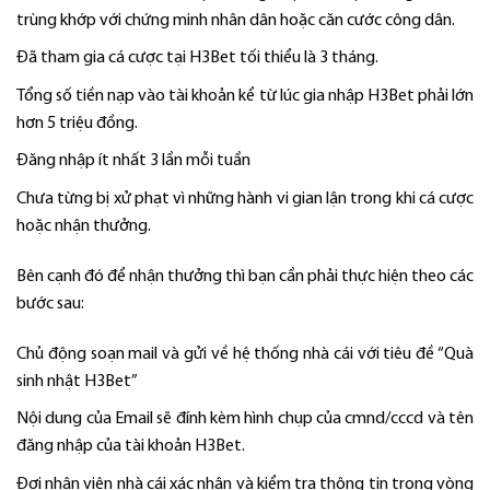
trùng khớp với chứng minh nhân dân hoặc căn cước công dân.
Đã tham gia cá cược tại H3Bet tối thiểu là 3 tháng.
Tổng số tiền nạp vào tài khoản kể từ lúc gia nhập H3Bet phải lớn
hơn 5 triệu đồng.
Đăng nhập ít nhất 3 lần mỗi tuần
Chưa từng bị xử phạt vì những hành vi gian lận trong khi cá cược
hoặc nhận thưởng.
Bên cạnh đó để nhận thưởng thì bạn cần phải thực hiện theo các
bước sau:
Chủ động soạn mail và gửi về hệ thống nhà cái với tiêu đề “Quà
sinh nhật H3Bet”
Nội dung của Email sẽ đính kèm hình chụp của cmnd/cccd và tên
đăng nhập của tài khoản H3Bet.
Đợi nhân viên nhà cái xác nhận và kiểm tra thông tin trong vòng