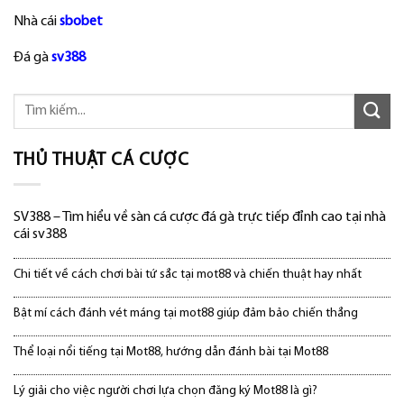
Nhà cái
sbobet
Đá gà
sv388
THỦ THUẬT CÁ CƯỢC
SV388 – Tìm hiểu về sàn cá cược đá gà trực tiếp đỉnh cao tại nhà
cái sv388
Chi tiết về cách chơi bài tứ sắc tại mot88 và chiến thuật hay nhất
Bật mí cách đánh vét máng tại mot88 giúp đảm bảo chiến thắng
Thể loại nổi tiếng tại Mot88, hướng dẫn đánh bài tại Mot88
Lý giải cho việc người chơi lựa chọn đăng ký Mot88 là gì?