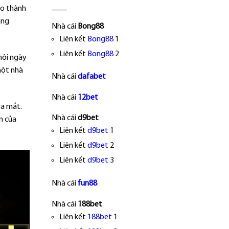
ạo thành
ằng
Nhà cái
Bong88
Liên kết
Bong88
1
Liên kết
Bong88
2
hội ngày
một nhà
Nhà cái
dafabet
Nhà cái
12bet
ra mắt.
Nhà cái
d9bet
n của
Liên kết
d9bet
1
Liên kết
d9bet
2
Liên kết
d9bet
3
Nhà cái
fun88
Nhà cái
188bet
Liên kết
188bet
1