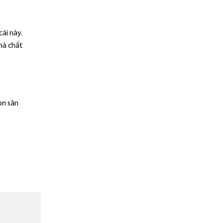
ái này.
mà chất
ọn sân