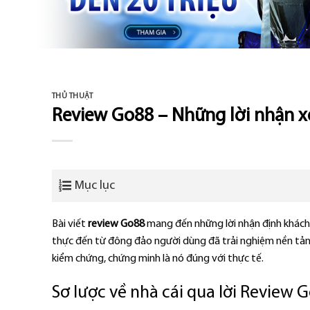
THỦ THUẬT
Review Go88 – Những lời nhận x
Mục lục
Bài viết
review Go88
mang đến những lời nhận định khách 
thực đến từ đông đảo người dùng đã trải nghiệm nền tả
kiểm chứng, chứng minh là nó đúng với thực tế.
Sơ lược về nhà cái qua lời Review 