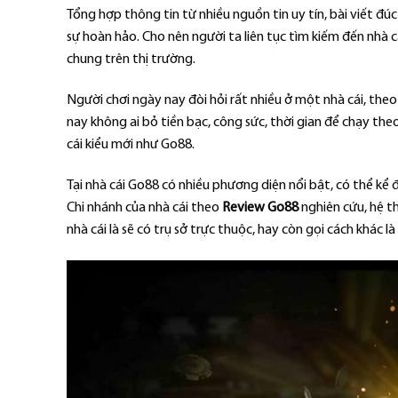
Tổng hợp thông tin từ nhiều nguồn tin uy tín, bài viết đú
sự hoàn hảo. Cho nên người ta liên tục tìm kiếm đến nhà 
chung trên thị trường.
Người chơi ngày nay đòi hỏi rất nhiều ở một nhà cái, the
nay không ai bỏ tiền bạc, công sức, thời gian để chạy the
cái kiểu mới như Go88.
Tại nhà cái Go88 có nhiều phương diện nổi bật, có thể kể
Chi nhánh của nhà cái theo
Review Go88
nghiên cứu, hệ th
nhà cái là sẽ có trụ sở trực thuộc, hay còn gọi cách khác l