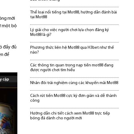
Thể loại nổi tiếng tại Mot88, hướng dẫn đánh bài
tại Mot88
hông mới
hư một bộ
Lý giải cho việc người chơi lựa chọn đăng ký
Mot88 là gì?
có đầy đủ
Phương thức liên hệ Mot88 qua H3bet như thế
nào?
ên để
Các thông tin quan trọng nạp tiền mot88 đang
được người chơi tìm hiểu
Nhân đôi trải nghiệm cùng các khuyến mãi Mot88
Cách rút tiền Mot88 cực kỳ đơn giản và dễ thành
công
Hướng dẫn chi tiết cách xem Mot88 trực tiếp
bóng đá dành cho người mới