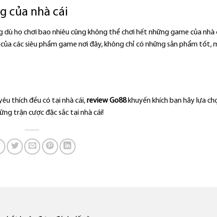
 của nhà cái
g dù họ chơi bao nhiêu cũng không thể chơi hết những game của nhà c
ng của các siêu phẩm game nơi đây, không chỉ có những sản phẩm tốt, 
u thích đều có tại nhà cái,
review Go88
khuyến khích bạn hãy lựa ch
ững trận cược đặc sắc tại nhà cái!