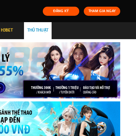
ĐĂNG KÝ
THAM GIA NGAY
 H3BET
THỦ THUẬT