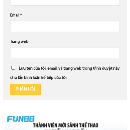
Email
*
Trang web
Lưu tên của tôi, email, và trang web trong trình duyệt này
cho lần bình luận kế tiếp của tôi.