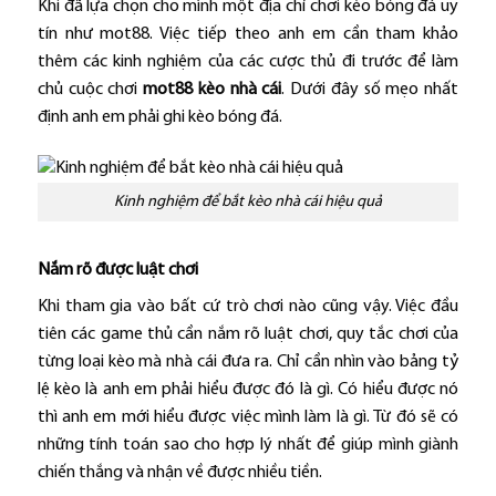
Khi đã lựa chọn cho mình một địa chỉ chơi kèo bóng đá uy
tín như mot88. Việc tiếp theo anh em cần tham khảo
thêm các kinh nghiệm của các cược thủ đi trước để làm
chủ cuộc chơi
mot88 kèo nhà cái
. Dưới đây số mẹo nhất
định anh em phải ghi kèo bóng đá.
Kinh nghiệm để bắt kèo nhà cái hiệu quả
Nắm rõ được luật chơi
Khi tham gia vào bất cứ trò chơi nào cũng vậy. Việc đầu
tiên các game thủ cần nắm rõ luật chơi, quy tắc chơi của
từng loại kèo mà nhà cái đưa ra. Chỉ cần nhìn vào bảng tỷ
lệ kèo là anh em phải hiểu được đó là gì. Có hiểu được nó
thì anh em mới hiểu được việc mình làm là gì. Từ đó sẽ có
những tính toán sao cho hợp lý nhất để giúp mình giành
chiến thắng và nhận về được nhiều tiền.