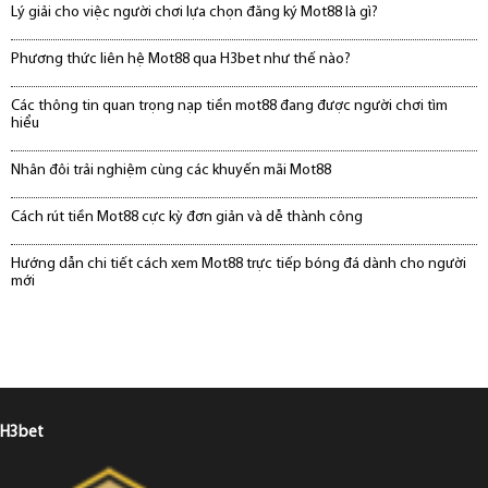
Lý giải cho việc người chơi lựa chọn đăng ký Mot88 là gì?
Phương thức liên hệ Mot88 qua H3bet như thế nào?
Các thông tin quan trọng nạp tiền mot88 đang được người chơi tìm
hiểu
Nhân đôi trải nghiệm cùng các khuyến mãi Mot88
Cách rút tiền Mot88 cực kỳ đơn giản và dễ thành công
Hướng dẫn chi tiết cách xem Mot88 trực tiếp bóng đá dành cho người
mới
H3bet