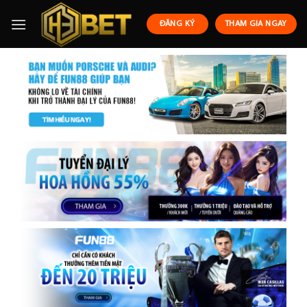
Skip
to
ĐĂNG KÝ
THAM GIA NGAY
content