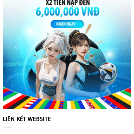
LIÊN KẾT WEBSITE