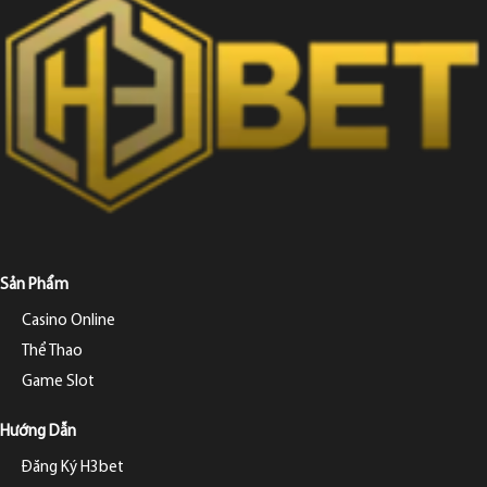
Sản Phẩm
Casino Online
Thể Thao
Game Slot
Hướng Dẫn
Đăng Ký H3bet