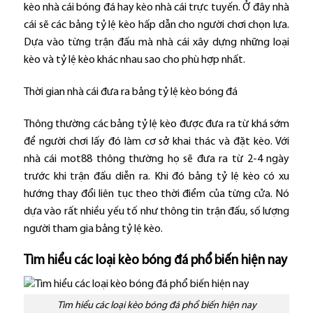
kèo nhà cái bóng đá hay kèo nhà cái trực tuyến. Ở đây nhà
cái sẽ các bảng tỷ lệ kèo hấp dẫn cho người chơi chọn lựa.
Dựa vào từng trận đấu mà nhà cái xây dựng những loại
kèo và tỷ lệ kèo khác nhau sao cho phù hợp nhất.
Thời gian nhà cái đưa ra bảng tỷ lệ kèo bóng đá
Thông thường các bảng tỷ lệ kèo được đưa ra từ khá sớm
để người chơi lấy đó làm cơ sở khai thác và đặt kèo. Với
nhà cái mot88 thông thường họ sẽ đưa ra từ 2-4 ngày
trước khi trận đấu diễn ra. Khi đó bảng tỷ lệ kèo có xu
hướng thay đổi liên tục theo thời điểm của từng cửa. Nó
dựa vào rất nhiều yếu tố như thông tin trận đấu, số lượng
người tham gia bảng tỷ lệ kèo.
Tìm hiểu các loại kèo bóng đá phổ biến hiện nay
Tìm hiểu các loại kèo bóng đá phổ biến hiện nay