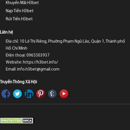
Khuyến Mãi H3bet
Nạp Tiền H3bet
Rút Tiền H3bet
Liên hệ
Địa chỉ: 10 Lê Thị Riêng, Phường Phạm Ngũ Lão, Quận 1, Thành phố
Hồ Chí Minh
Điện thoại:
0965503937
Website: https://h3bet.info/
Email:
info.h3bet@gmail.com
Truyền Thông Xã Hội